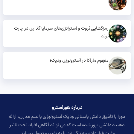
رمزگشایی ثروت و استراتژی‌های سرمایه‌گذاری در چارت
تولد
مفهوم ماراکا در آسترولوژی ودیک؛
درباره هوراسترو​
هورا با تلفیق دانش باستانی ودیک آسترولوژی با علم مدرن، ارائه
دهنده دانشی بروز شده است که می تواند آگاهی افراد تحت تاثیر
مثبت قرار داده و زندگی آنها را به تغییر و تحول برساند.