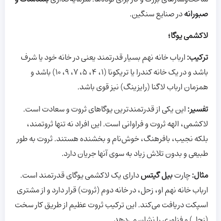
صبورانه
در صنایع سنگین.
لاکشمی یوگا؛
ترکیب:
ارباب خانه نهم بسیار قدرتمند یعنی در خانه خود یا شرف
باشد و در یک خانه کندرا یا تریکونا (۱، ۴، ۵، ۷، ۹، ۱۰) باشد و
همزمان ارباب لاگنا (رایزینگ) نیز قوی باشد.
تفسیر:
این یکی از قدرتمندترین یوگاهای ثروت و سعادت است.
لاکشمی، الهه ثروت و فراوانی است. این افراد نه تنها ثروتمند،
بلکه نجیب، بافرهنگ، خوش‌نام و بخشنده هستند. ثروت به طور
طبیعی و بدون تلاش زیاد به سوی آنها جریان دارد.
مثال:
چارت
بیل گیتس
دارای یک لاکشمی یوگای قدرتمند است.
ارباب خانه نهم او، زحل، در خانه دوم (ثروت) قرار دارد و از مشتری
اسپکت دریافت می‌کند. این ترکیب ثروت عظیم از طریق کار سخت
(زحل) و فناوری را نشان می‌دهد.