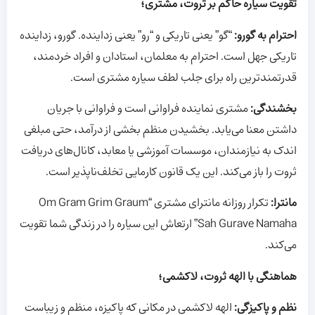
تقویت سیاره حاکم بر ثروت، مشتری؛
احترام به گورو:
“گو” یعنی تاریکی و “رو” یعنی زداینده. گورو، زداینده
تاریکی جهل است. احترام به معلمان، استادان و افراد خردمند،
قدرتمندترین راه برای جلب لطف سیاره مشتری است.
بخشندگی:
مشتری نماینده فراوانی است و فراوانی با جریان
داشتن معنا می‌یابد. بخشیدن منظم بخشی از درآمد، حتی مبلغی
اندک به نیازمندان، موسسات آموزشی یا معابد، کانال‌های دریافت
ثروت را باز می‌کند. این یک قانون کارمایی تخلف‌ناپذیر است.
مانترا:
تکرار روزانه مانترای مشتری “Om Gram Grim Graum
Sah Gurave Namaha” ارتعاش این سیاره را در زندگی شما تقویت
می‌کند.
هماهنگی با الهه ثروت، لاکشمی؛
نظم و پاکیزگی:
الهه لاکشمی در مکانی که پاکیزه، منظم و زیباست