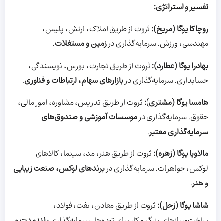
تفسیر و استراتژی:
روچاکا یوگا (مریخ):
ثروت از طریق املاک، ارتش، پلیس،
مهندسی، ورزش. سرمایه‌گذاری در
زمین و مستغلات
.
بهادرا یوگا (عطارد):
ثروت از طریق تجارت، بورس، نویسندگی،
حسابداری. سرمایه‌گذاری در
بازارهای سهام، ارتباطات و فناوری
.
هامسا یوگا (مشتری):
ثروت از طریق تدریس، مشاوره، امور مالی،
حقوق. سرمایه‌گذاری در
موسسات آموزشی و صندوق‌های
سرمایه‌گذاری معتبر
.
مالاویا یوگا (زهره):
ثروت از طریق هنر، مد، سینما، کالاهای
لوکس، جواهرات. سرمایه‌گذاری در
برندهای لوکس، صنعت زیبایی
و هنر
.
شاشا یوگا (زحل):
ثروت از طریق معادن، نفت، فولاد،
ساخت‌وسازهای بزرگ و کار برای توده‌ها. سرمایه‌گذاری
بلندمدت و