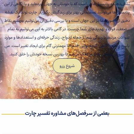
نشان‌دهنده پتانسیل‌هایی است که با خودتان به جهان آورده‌اید و با آگاهی از این
پتانسیل‌ها می‌توانید تصمیماتی بهتر برای زندگیتان بگیرید. چارت تولد یک نقشه
دقیق از حضور شما در این جهان است و با بررسی دقیق آن می‌توانیم بفهمیم نقاط
ضعف، قوت و تهدیدهای شما چیست. در گامی بالاتر به این می‌توانیم به تمام
سوالات مرتبط با زندگی شما از جمله ازدواج، زندگی حرفه‌ای و استعدادها و موارد
پاسخ دهیم. آگاهی اگرچه اولین قدم اما مهمترنی گام برای ایجاد تغییر است. من
سروش دهقان به شما کمک می‌کنم تا بهترین نسخه خودتان را خلق کنید.
شروع رزرو
بعضی از سرفصل‌های مشاوره تفسیر چارت