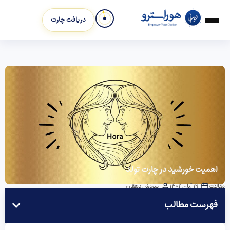
دریافت چارت
اهمیت خورشید در چارت تولد
مقالات
19 آبان 1402
سروش دهقان
فهرست مطالب