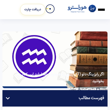
دریافت چارت
اگر رایزینگ دلو (آکواریوس) هستید، حتما باید این کتاب را
بخوانید
مقالات
30 تیر 1403
سهیل
فهرست مطالب