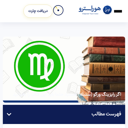
دریافت چارت
اگر رایزینگ ورگو (سنبله) هستید حتما باید این کتاب را بخوانید
مقالات
30 تیر 1403
سهیل
فهرست مطالب