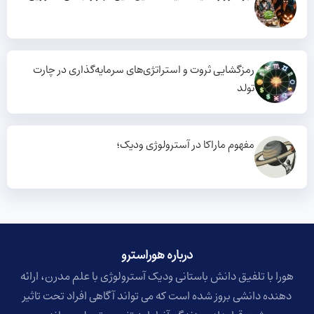
رمزگشایی ثروت و استراتژی‌های سرمایه‌گذاری در چارت
تولد
مفهوم ماراکا در آسترولوژی ودیک؛
درباره هوراسترو​
هورا با تلفیق دانش باستانی ودیک آسترولوژی با علم مدرن، ارائه
دهنده دانشی بروز شده است که می تواند آگاهی افراد تحت تاثیر