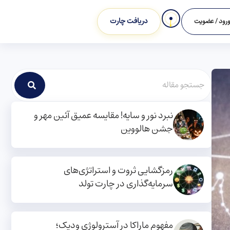
دریافت چارت
رود / عضویت
نبرد نور و سایه! مقایسه عمیق آئین مهر و
جشن هالووین
رمزگشایی ثروت و استراتژی‌های
سرمایه‌گذاری در چارت تولد
مفهوم ماراکا در آسترولوژی ودیک؛