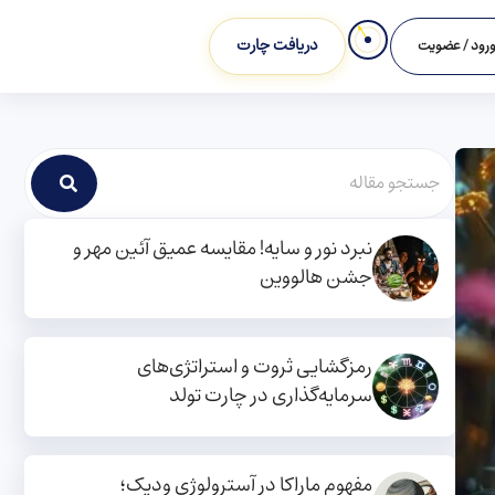
دریافت چارت
رود / عضویت
نبرد نور و سایه! مقایسه عمیق آئین مهر و
جشن هالووین
رمزگشایی ثروت و استراتژی‌های
سرمایه‌گذاری در چارت تولد
مفهوم ماراکا در آسترولوژی ودیک؛