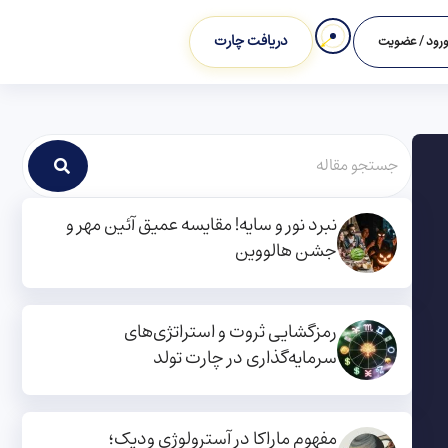
دریافت چارت
رود / عضویت
نبرد نور و سایه! مقایسه عمیق آئین مهر و
جشن هالووین
رمزگشایی ثروت و استراتژی‌های
سرمایه‌گذاری در چارت تولد
مفهوم ماراکا در آسترولوژی ودیک؛