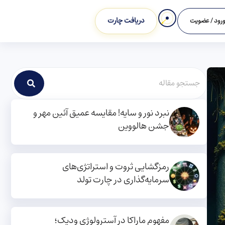
دریافت چارت
رود / عضویت
نبرد نور و سایه! مقایسه عمیق آئین مهر و
جشن هالووین
رمزگشایی ثروت و استراتژی‌های
سرمایه‌گذاری در چارت تولد
مفهوم ماراکا در آسترولوژی ودیک؛