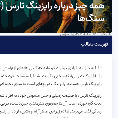
همه چیز درباره رایزینگ تارس (ث
سنگ‌ها
مقالات
16 اسفند 1403
سهیل
فهرست مطالب
آیا تا به حال به افرادی برخورد کرده‌اید که گویی هاله‌ای از آرام
را القا می‌کنند و بی‌آنکه سخنی بگویند، شما را به سمت خود جذب م
رایزینگ تارس هستند. رایزینگ، دریچه‌ای است به سوی نحوه ادراک 
رایزینگ تارس، با طبیعت زمینی و حس ملموس خود، به افراد شخصی
لذت گره خورده است. آن‌ها همچون هنرمندی چیره‌دست، در پی خلق
زندگی لذت می‌برند. اما در زیر این ظاهر آرام و متین، اراده‌ای ر