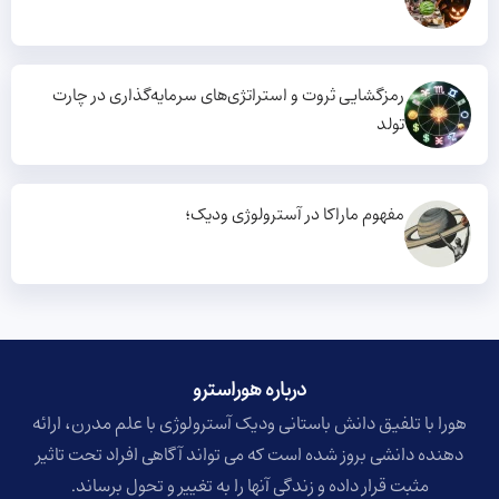
رمزگشایی ثروت و استراتژی‌های سرمایه‌گذاری در چارت
تولد
مفهوم ماراکا در آسترولوژی ودیک؛
درباره هوراسترو​
هورا با تلفیق دانش باستانی ودیک آسترولوژی با علم مدرن، ارائه
دهنده دانشی بروز شده است که می تواند آگاهی افراد تحت تاثیر
مثبت قرار داده و زندگی آنها را به تغییر و تحول برساند.