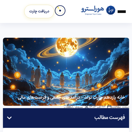
دریافت چارت
خانه یازدهم چارت تولد – درآمدهای جمعی و فرصت‌های مالی
ثروت
,
مقالات
23 آذر 1403
سروش دهقان
فهرست مطالب