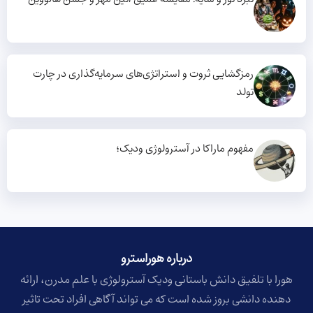
رمزگشایی ثروت و استراتژی‌های سرمایه‌گذاری در چارت
تولد
مفهوم ماراکا در آسترولوژی ودیک؛
درباره هوراسترو​
هورا با تلفیق دانش باستانی ودیک آسترولوژی با علم مدرن، ارائه
دهنده دانشی بروز شده است که می تواند آگاهی افراد تحت تاثیر