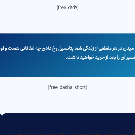
[free_d1d9]
فسیر آن را بعد از خرید خواهید داشت.
[free_dasha_short]
ا یک تفسیر 50 الی 70 صفحه‌ای درباره چارت تولد شماست، هوش مصنوعی هورا + تجربه بیش از یک دهه ما