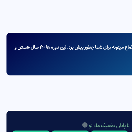
دوره‌های سیارات مهمترین موضوع در چارت تولد هستن، چون نشون میدن در هر مقطعی از زندگی شما پتانسیل رخ دادن چه اتفاقاتی هست و اوضاع میتونه برای شما چطور پیش بره. این دوره ها 120 سال هستن و
تا پایان تخفیف ماه نو