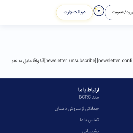
دریافت چارت
رود / عضویت
[newsletter_signup]عضو خبرنامه شوید[newsletter_signup_form id=1][/newsletter_signup] [newsletter_confirm]با تشکر از توجه شما![/newsletter_confirm] [newsletter_unsubscribe]آیا واقا مایل به لغو
ارتباط با ما
متد BCRC
جملاتی از سروش دهقان
تماس با ما
پشتیبانی