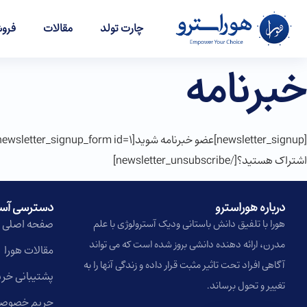
چارت تولد
مقالات
فروش
خبرنامه
اشتراک هستید؟[/newsletter_unsubscribe]
درباره هوراسترو​
دسترسی آس
صفحه اصلی
هورا با تلفیق دانش باستانی ودیک آسترولوژی با علم
مدرن، ارائه دهنده دانشی بروز شده است که می تواند
مقالات هورا
آگاهی افراد تحت تاثیر مثبت قرار داده و زندگی آنها را به
پشتیبانی خری
تغییر و تحول برساند.
حریم خصوص