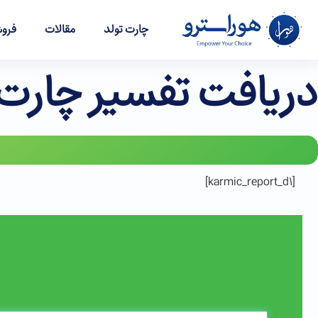
چارت تولد
مقالات
فروش
دریافت تفسیر چارت 
[karmic_report_d1]