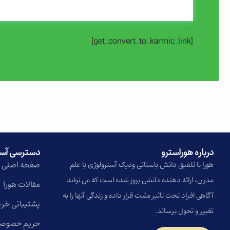
[get_convert_to_karmic_link]
درباره هوراسترو​
دسترسی آس
صفحه اصلی
هورا با تلفیق دانش باستانی ودیک آسترولوژی با علم
مدرن، ارائه دهنده دانشی بروز شده است که می تواند
مقالات هورا
آگاهی افراد تحت تاثیر مثبت قرار داده و زندگی آنها را به
پشتیبانی خری
تغییر و تحول برساند.
حریم خصوص