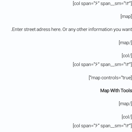
[col span=”6″ span__sm=”12″]
[map]
Enter street adress here. Or any other information you want.
[/map]
[/col]
[col span=”6″ span__sm=”12″]
[map controls=”true”]
Map With Tools
[/map]
[/col]
[col span=”6″ span__sm=”12″]