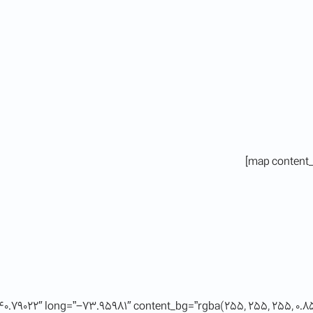
0.79022″ long=”-73.95981″ content_bg=”rgba(255, 255, 255, 0.85)