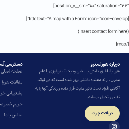
position_y__sm=”100″ saturation=”44″]
[title text=”A map with a Form” icon=”icon-envelop”]
(insert contact form here)
[/map]
درباره هوراسترو​
دسترسی آس
صفحه اصلی
هورا با تلفیق دانش باستانی ودیک آسترولوژی با علم
مدرن، ارائه دهنده دانشی بروز شده است که می تواند
مقالات هورا
آگاهی افراد تحت تاثیر مثبت قرار داده و زندگی آنها را به
پشتیبانی خری
تغییر و تحول برساند.
حریم خصوص
دریافت چارت
تماس با ما