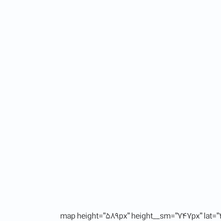
[map height=”589px” height__sm=”747px” lat=”4