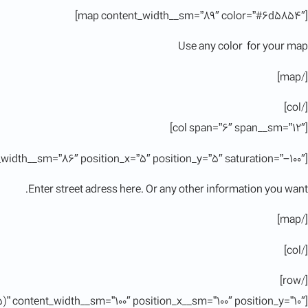
[map content_width__sm=”89″ color=”#6d5854″]
Use any color for your map
[/map]
[/col]
[col span=”6″ span__sm=”12″]
[map content_width__sm=”86″ position_x=”5″ position_y=”5″ saturation=”-100″]
Enter street adress here. Or any other information you want.
[/map]
[/col]
[/row]
” content_width__sm=”100″ position_x__sm=”100″ position_y=”10″