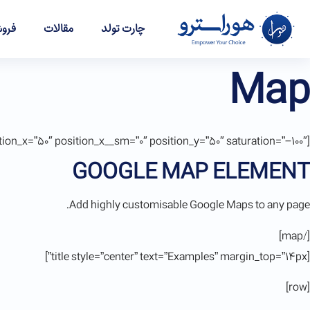
چارت تولد
مقالات
فروش
Map
[map lat=”40.79022″ long=”-73.95981″ content_bg=”rgb(255, 255, 255)” content_width__sm=”100″ position_x=”50″ position_x__sm=”0″ position_y=”50″ saturation=”-100″]
GOOGLE MAP ELEMENT
Add highly customisable Google Maps to any page.
[/map]
[title style=”center” text=”Examples” margin_top=”14px”]
[row]