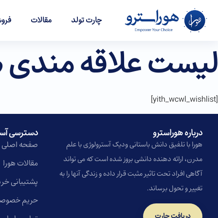
چارت تولد
مقالات
فروش
لیست علاقه مندی ه
[yith_wcwl_wishlist]
درباره هوراسترو​
دسترسی آس
صفحه اصلی
هورا با تلفیق دانش باستانی ودیک آسترولوژی با علم
مدرن، ارائه دهنده دانشی بروز شده است که می تواند
مقالات هورا
آگاهی افراد تحت تاثیر مثبت قرار داده و زندگی آنها را به
پشتیبانی خری
تغییر و تحول برساند.
حریم خصوص
دریافت چارت