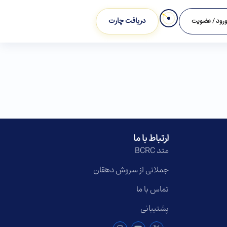
دریافت چارت
رود / عضویت
ارتباط با ما
متد BCRC
جملاتی از سروش دهقان
تماس با ما
پشتیبانی