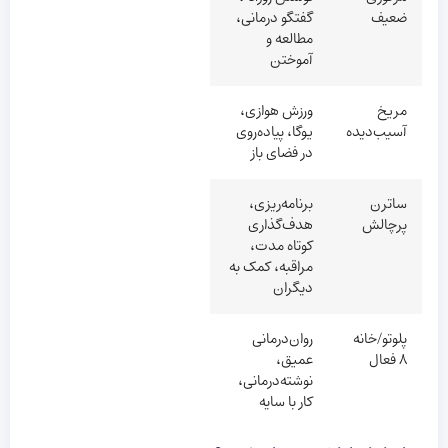
ضعیف
گفتگو درمانی،
مطالعه و
آموختن
مریخ
ورزش هوازی،
آسیب‌دیده
یوگا، پیاده‌روی
در فضای باز
ساترن
برنامه‌ریزی،
پرچالش
هدف‌گذاری
کوتاه مدت،
مراقبه، کمک به
دیگران
پلوتو/خانه
روان‌درمانی
۸ فعال
عمیق،
نوشته‌درمانی،
کار با سایه