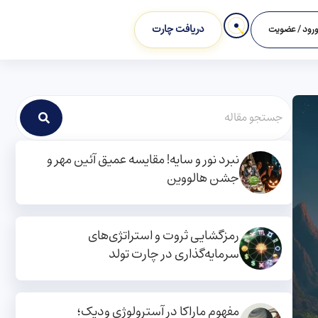
دریافت چارت
رود / عضویت
نبرد نور و سایه! مقایسه عمیق آئین مهر و
جشن هالووین
رمزگشایی ثروت و استراتژی‌های
سرمایه‌گذاری در چارت تولد
مفهوم ماراکا در آسترولوژی ودیک؛