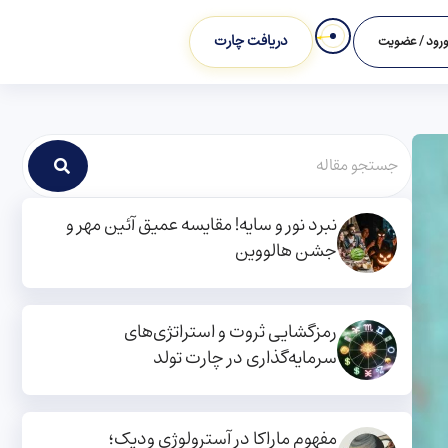
دریافت چارت
رود / عضویت
نبرد نور و سایه! مقایسه عمیق آئین مهر و
جشن هالووین
رمزگشایی ثروت و استراتژی‌های
سرمایه‌گذاری در چارت تولد
مفهوم ماراکا در آسترولوژی ودیک؛