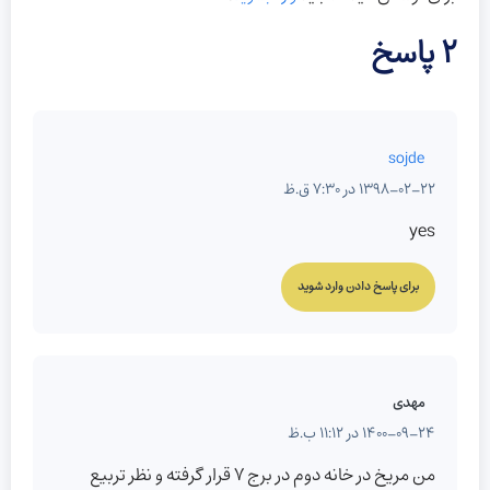
2 پاسخ
sojde
1398-02-22 در 7:30 ق.ظ
yes
برای پاسخ دادن وارد شوید
مهدی
1400-09-24 در 11:12 ب.ظ
من مریخ در خانه دوم در برج ۷ قرار گرفته و نظر تربیع