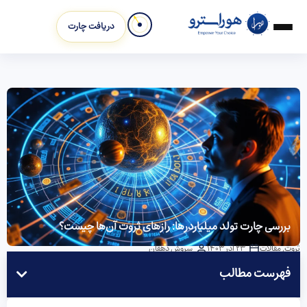
دریافت چارت
بررسی چارت تولد میلیاردرها: رازهای ثروت آن‌ها چیست؟
ثروت
,
مقالات
23 آذر 1403
سروش دهقان
فهرست مطالب