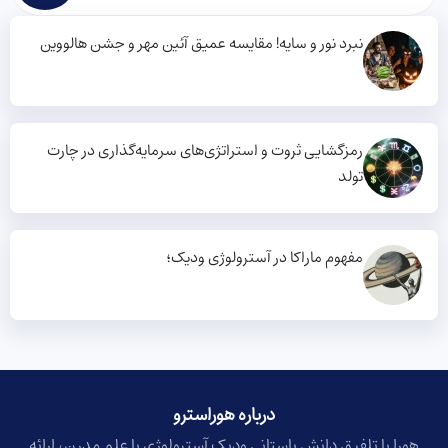
نبرد نور و سایه! مقایسه عمیق آئین مهر و جشن هالووین
رمزگشایی ثروت و استراتژی‌های سرمایه‌گذاری در چارت
تولد
مفهوم ماراکا در آسترولوژی ودیک؛
درباره هوراسترو​
هورا با تلفیق دانش باستانی ودیک آسترولوژی با علم مدرن، ارائه