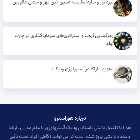
نبرد نور و سایه! مقایسه عمیق آئین مهر و جشن هالووین
رمزگشایی ثروت و استراتژی‌های سرمایه‌گذاری در چارت
تولد
مفهوم ماراکا در آسترولوژی ودیک؛
درباره هوراسترو​
هورا با تلفیق دانش باستانی ودیک آسترولوژی با علم مدرن، ارائه
دهنده دانشی بروز شده است که می تواند آگاهی افراد تحت تاثیر