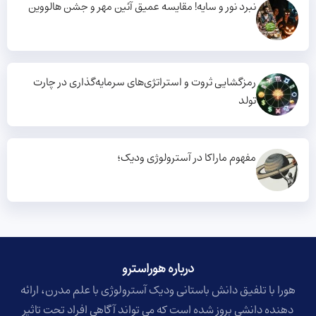
نبرد نور و سایه! مقایسه عمیق آئین مهر و جشن هالووین
رمزگشایی ثروت و استراتژی‌های سرمایه‌گذاری در چارت
تولد
مفهوم ماراکا در آسترولوژی ودیک؛
درباره هوراسترو​
هورا با تلفیق دانش باستانی ودیک آسترولوژی با علم مدرن، ارائه
دهنده دانشی بروز شده است که می تواند آگاهی افراد تحت تاثیر