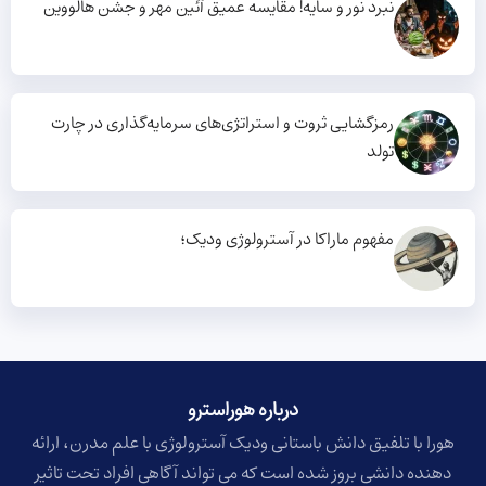
نبرد نور و سایه! مقایسه عمیق آئین مهر و جشن هالووین
رمزگشایی ثروت و استراتژی‌های سرمایه‌گذاری در چارت
تولد
مفهوم ماراکا در آسترولوژی ودیک؛
درباره هوراسترو​
هورا با تلفیق دانش باستانی ودیک آسترولوژی با علم مدرن، ارائه
دهنده دانشی بروز شده است که می تواند آگاهی افراد تحت تاثیر