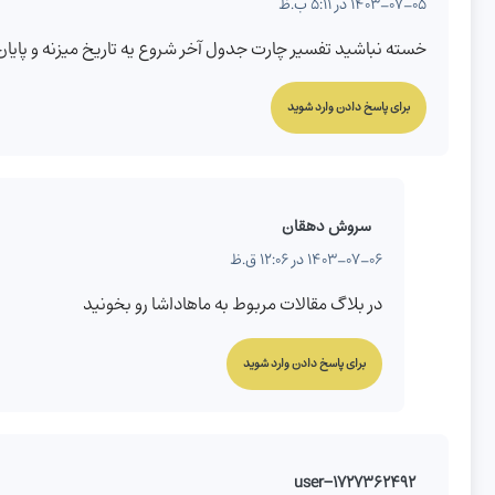
1403-07-05 در 5:11 ب.ظ
خسته نباشید تفسیر چارت جدول آخر شروع یه تاریخ میزنه و پایان
برای پاسخ دادن وارد شوید
سروش دهقان
1403-07-06 در 12:06 ق.ظ
در بلاگ مقالات مربوط به ماهاداشا رو بخونید
برای پاسخ دادن وارد شوید
user-1727362492