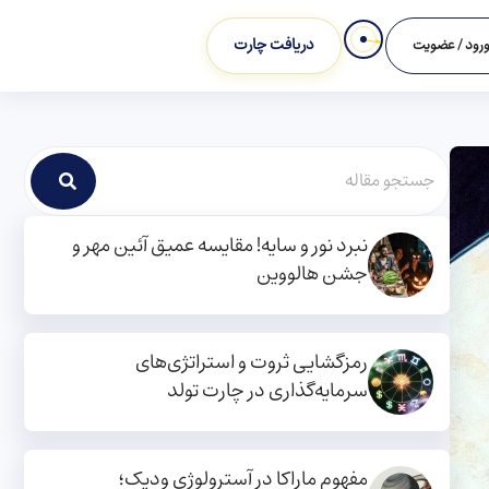
دریافت چارت
رود / عضویت
نبرد نور و سایه! مقایسه عمیق آئین مهر و
جشن هالووین
رمزگشایی ثروت و استراتژی‌های
سرمایه‌گذاری در چارت تولد
مفهوم ماراکا در آسترولوژی ودیک؛