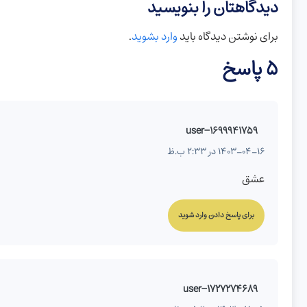
دیدگاهتان را بنویسید
برای نوشتن دیدگاه باید
وارد بشوید
.
5 پاسخ
user-1699941759
1403-04-16 در 2:33 ب.ظ
عشق
برای پاسخ دادن وارد شوید
user-1727274689