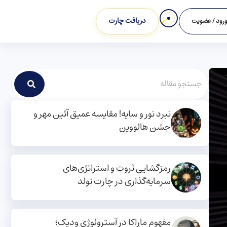
دریافت چارت
رود / عضویت
نبرد نور و سایه! مقایسه عمیق آئین مهر و
جشن هالووین
رمزگشایی ثروت و استراتژی‌های
سرمایه‌گذاری در چارت تولد
مفهوم ماراکا در آسترولوژی ودیک؛