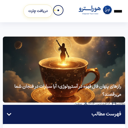
دریافت چارت
رازهای پنهان فال قهوه در آسترولوژی؛ آیا سیارات در فنجان شما
می‌رقصند؟
مقالات
18 فروردین 1404
سهیل
فهرست مطالب