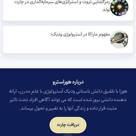
رمزگشایی ثروت و استراتژی‌های سرمایه‌گذاری در چارت
تولد
مفهوم ماراکا در آسترولوژی ودیک؛
درباره هوراسترو​
هورا با تلفیق دانش باستانی ودیک آسترولوژی با علم مدرن، ارائه
دهنده دانشی بروز شده است که می تواند آگاهی افراد تحت تاثیر
مثبت قرار داده و زندگی آنها را به تغییر و تحول برساند.
دریافت چارت