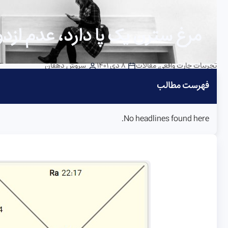
مرغ سترن یک پا دارد، عدم ازدو
تجربیات چارت واقعی
,
مقالات
8 دی 1401
سروش دهقان
فهرست مطالب
No headlines found here.