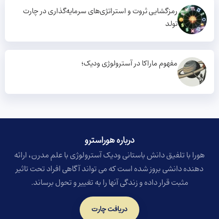
رمزگشایی ثروت و استراتژی‌های سرمایه‌گذاری در چارت
تولد
مفهوم ماراکا در آسترولوژی ودیک؛
درباره هوراسترو​
هورا با تلفیق دانش باستانی ودیک آسترولوژی با علم مدرن، ارائه
دهنده دانشی بروز شده است که می تواند آگاهی افراد تحت تاثیر
مثبت قرار داده و زندگی آنها را به تغییر و تحول برساند.
دریافت چارت