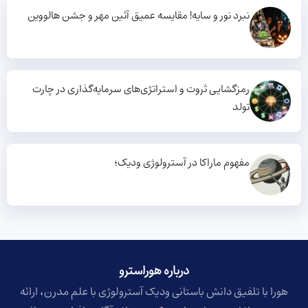
نبرد نور و سایه! مقایسه عمیق آئین مهر و جشن هالووین
رمزگشایی ثروت و استراتژی‌های سرمایه‌گذاری در چارت
تولد
مفهوم ماراکا در آسترولوژی ودیک؛
درباره هوراسترو​
هورا با تلفیق دانش باستانی ودیک آسترولوژی با علم مدرن، ارائه