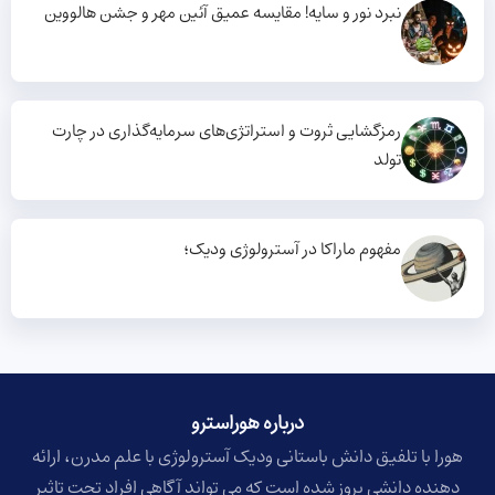
نبرد نور و سایه! مقایسه عمیق آئین مهر و جشن هالووین
رمزگشایی ثروت و استراتژی‌های سرمایه‌گذاری در چارت
تولد
مفهوم ماراکا در آسترولوژی ودیک؛
درباره هوراسترو​
هورا با تلفیق دانش باستانی ودیک آسترولوژی با علم مدرن، ارائه
دهنده دانشی بروز شده است که می تواند آگاهی افراد تحت تاثیر