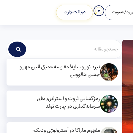
دریافت چارت
رود / عضویت
نبرد نور و سایه! مقایسه عمیق آئین مهر و
جشن هالووین
رمزگشایی ثروت و استراتژی‌های
سرمایه‌گذاری در چارت تولد
مفهوم ماراکا در آسترولوژی ودیک؛