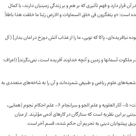
آن قرار دارد و فهم تأثیری که بر هم و بر زندگی زمینیان دارند، با کمال
 است: «و یتفکّرون فی خلق السماوات و الارضِ ربّنا ما خلقت هذا باطلاً
ده نیافریده‌ای، پاکا که تویی، ما را از عذاب آتش دوزخ در امان بدار.] (آل
در ملکوت آسمانها و زمین و آنچه خداوند آفریده است، نمی‌نگرند] (اعراف:
شعبه‌های علوم ریاضی و طبیعی شمرده‌اند و آن را به شاخه‌های متعددی به
1-علم هیئت؛ 2- ابعاد و اجرام؛ 3- فن ستاره‌شناسی؛ 4- اتصالات؛ 5- آثار العلویه و علم الجو و سرانجام 6- علم احکام نجوم (همایی،
یان و مبتنی بر این نظریه است که ستارگان در کارهای آدمی مؤثرند. از میان
ز طریق پیشوایان دینی به تحریم آن حکم شده، قسم آخر است.