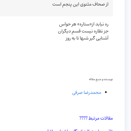
از صحاف مثنوی این پنجم است
ره نیابد از«ستاره» هر حواس
جز نظاره نیست قسم دیگران
آشنایی گیر شب­ها تا به روز
نویسنده و منبع مقاله
محمدرضا صرفی
مقالات مرتبط ????