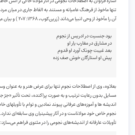
اشارة فراوان به اصطلاحات نجومی در آثار مولانا حاکی از انس خا
تنها ماخوذ از فرهنگ عامیانه و مستند به الفاظ جاری در میان مر
آن را مأخوذ از وحی انبیا می‌داند (زرین‌کوب، 1368: 207 ) و بیان می‌کند که:
بود جنسیت در ادریس از نجوم
در مشارق در مغارب یار او
بعد غیبت چونک آورد او قدوم
پیش او استارگان خوش صف زده
بعلاوه، وی از اصطلاحات نجوم تنها برای عرض هنر و به عنوان وس
مسایل بدون رعایت ترتیب و به صورت پراکنده، تحت تأثیر «جرّ جرّا
اندیشه ها و آموزه‌های عرفانی پیوند نمادین و توام با تأویلهای خاص
نجوم خاص خود مولاناست و در آثار پیشینیان وی سابقه‌ای ندارد. اش
تأویلات عارفانه از اندیشه‌های نجومی را در مثنوی فراهم می‌سازد: