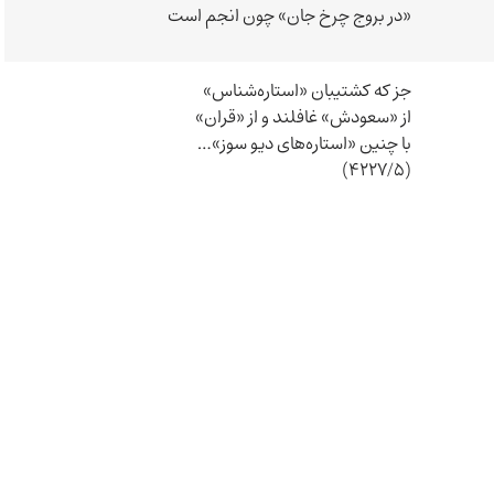
«در بروج چرخ جان» چون انجم است
جز که کشتیبان «استاره‌شناس»
از «سعودش» غافلند و از «قران»
با چنین «استاره‌های دیو سوز»…
(4227/5)