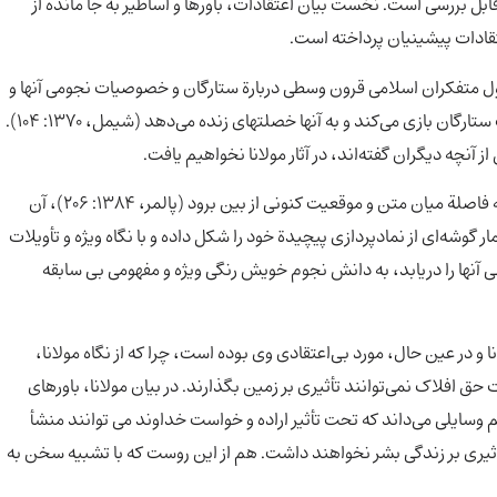
قابل بررسی است. نخست بیان اعتقادات، باورها و اساطیر به جا مانده از
عتقادات پیشینیان پرداخته است.
ل متفکران اسلامی قرون وسطی دربارة ستارگان و خصوصیات نجومی آنها و
اهمیتشان در زندگی بشر را به نمایش می‌گذارد، یا با نامها و صفات ستارگان بازی می‌کند و به آنها خصلتهای زنده می‌دهد (شیمل، 1370: 104).
 آنچه دیگران گفته‌اند، در آثار مولانا نخواهیم یافت.
اما بُعد دوم که مثنوی را به زمان حال می‌کشاند و سبب می‌شود که فاصلة میان متن و موقعیت کنونی از بین برود (پالمر، 1384: 206)، آن
 گوشه‌ای از نمادپردازی پیچیدة خود را شکل داده و با نگاه ویژه و تأویلات
طنی آنها را دریابد، به دانش نجوم خویش رنگی ویژه و مفهومی بی سابقه
 و در عین حال، مورد بی‌اعتقادی وی بوده است، چرا که از نگاه مولانا،
 افلاک نمی‌توانند تأثیری بر زمین بگذارند. در بیان مولانا، باورهای
وسایلی می‌داند که تحت تأثیر اراده و خواست خداوند می توانند منشأ
ثیری بر زندگی بشر نخواهند داشت. هم از این روست که با تشبیه سخن به