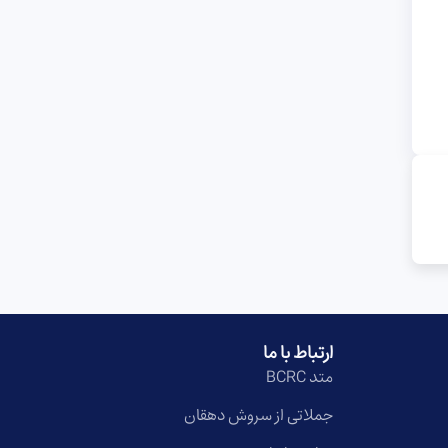
ارتباط با ما
متد BCRC
جملاتی از سروش دهقان