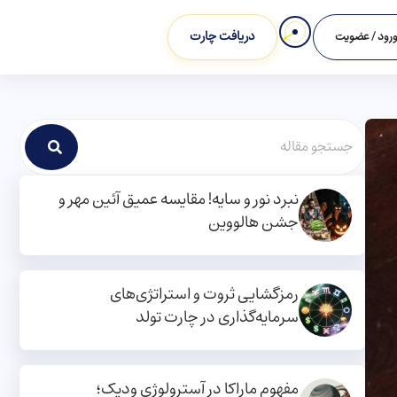
دریافت چارت
رود / عضویت
نبرد نور و سایه! مقایسه عمیق آئین مهر و
جشن هالووین
رمزگشایی ثروت و استراتژی‌های
سرمایه‌گذاری در چارت تولد
مفهوم ماراکا در آسترولوژی ودیک؛