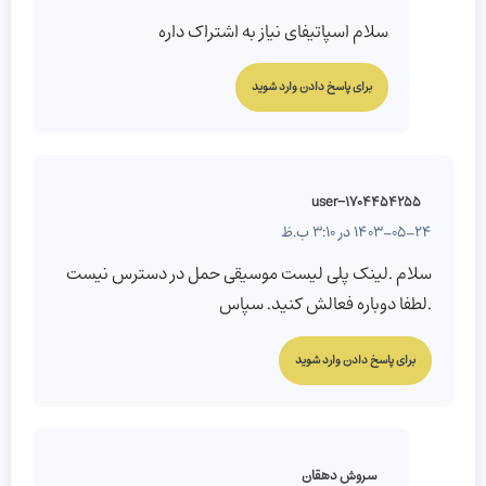
سلام اسپاتیفای نیاز به اشتراک داره
برای پاسخ دادن وارد شوید
user-1704454255
1403-05-24 در 3:10 ب.ظ
سلام .لینک پلی لیست موسیقی حمل در دسترس نیست
.لطفا دوباره فعالش کنید. سپاس
برای پاسخ دادن وارد شوید
سروش دهقان