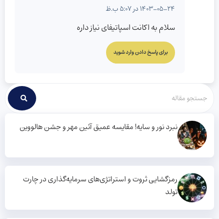
1403-05-24 در 5:07 ب.ظ
سلام به اکانت اسپاتیفای نیاز داره
برای پاسخ دادن وارد شوید
نبرد نور و سایه! مقایسه عمیق آئین مهر و جشن هالووین
رمزگشایی ثروت و استراتژی‌های سرمایه‌گذاری در چارت
تولد