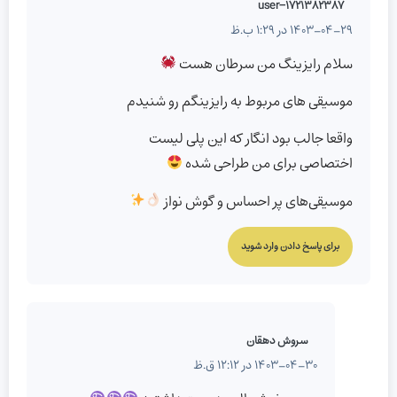
user-1721382387
1403-04-29 در 1:29 ب.ظ
سلام رایزینگ من سرطان هست
موسیقی های مربوط به رایزینگم رو شنیدم
واقعا جالب بود انگار که این پلی لیست
اختصاصی برای من طراحی شده
موسیقی‌های پر احساس و گوش نواز
برای پاسخ دادن وارد شوید
سروش دهقان
1403-04-30 در 12:12 ق.ظ