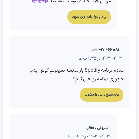
مرسی خوشحالیم دوست داشتید
برای پاسخ دادن وارد شوید
user-1716640083
1403-04-29 در 6:35 ب.ظ
سلام برنامه Spotify باز نمیشه نمیتونم گوش بدم
چجوری برنامه روفعال کنم؟
برای پاسخ دادن وارد شوید
سروش دهقان
1403-04-30 در 12:05 ق.ظ