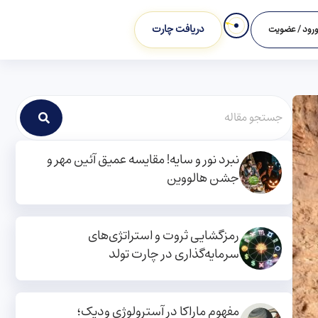
دریافت چارت
رود / عضویت
نبرد نور و سایه! مقایسه عمیق آئین مهر و
جشن هالووین
رمزگشایی ثروت و استراتژی‌های
سرمایه‌گذاری در چارت تولد
مفهوم ماراکا در آسترولوژی ودیک؛