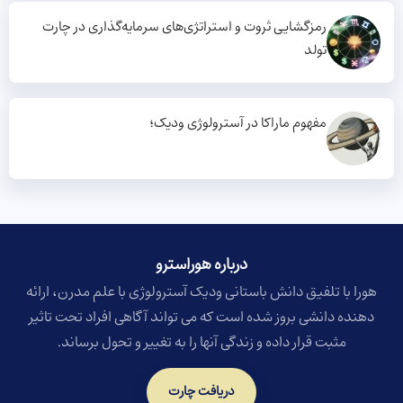
رمزگشایی ثروت و استراتژی‌های سرمایه‌گذاری در چارت
تولد
مفهوم ماراکا در آسترولوژی ودیک؛
درباره هوراسترو​
هورا با تلفیق دانش باستانی ودیک آسترولوژی با علم مدرن، ارائه
دهنده دانشی بروز شده است که می تواند آگاهی افراد تحت تاثیر
مثبت قرار داده و زندگی آنها را به تغییر و تحول برساند.
دریافت چارت