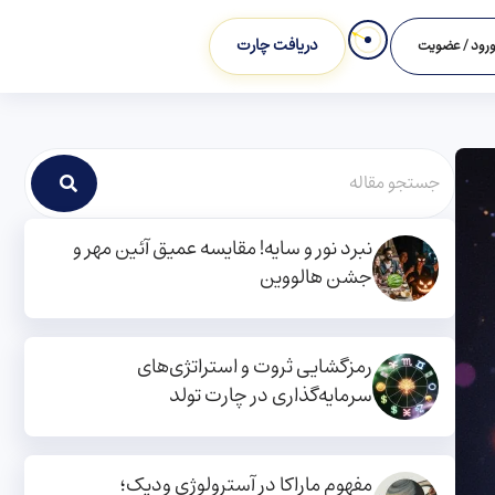
دریافت چارت
رود / عضویت
نبرد نور و سایه! مقایسه عمیق آئین مهر و
جشن هالووین
رمزگشایی ثروت و استراتژی‌های
سرمایه‌گذاری در چارت تولد
مفهوم ماراکا در آسترولوژی ودیک؛