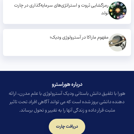
رمزگشایی ثروت و استراتژی‌های سرمایه‌گذاری در چارت
تولد
مفهوم ماراکا در آسترولوژی ودیک؛
درباره هوراسترو​
هورا با تلفیق دانش باستانی ودیک آسترولوژی با علم مدرن، ارائه
دهنده دانشی بروز شده است که می تواند آگاهی افراد تحت تاثیر
مثبت قرار داده و زندگی آنها را به تغییر و تحول برساند.
دریافت چارت