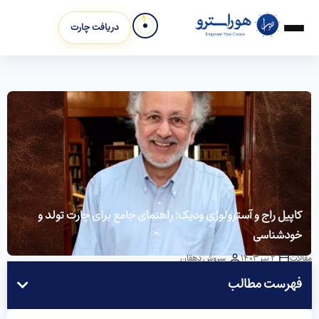
دریافت چارت
کاپیل راج و آسترولوژی ودیک: راهنمای جامع برای چارت تولد و
خودشناسی
مقالات
2 تیر 1403
سروش دهقان
فهرست مطالب