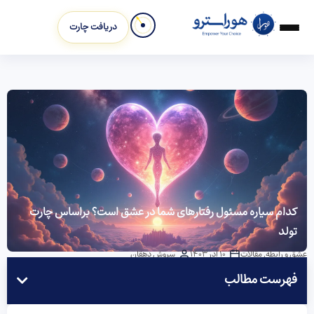
دریافت چارت
کدام سیاره مسئول رفتارهای شما در عشق است؟ براساس چارت
تولد
عشق و رابطه
,
مقالات
10 آذر 1403
سروش دهقان
فهرست مطالب