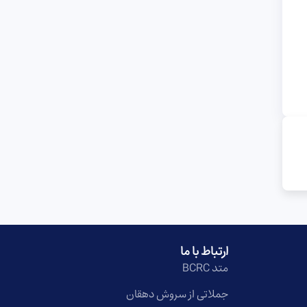
ارتباط با ما
متد BCRC
جملاتی از سروش دهقان