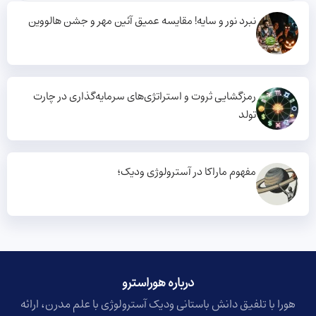
نبرد نور و سایه! مقایسه عمیق آئین مهر و جشن هالووین
رمزگشایی ثروت و استراتژی‌های سرمایه‌گذاری در چارت
تولد
مفهوم ماراکا در آسترولوژی ودیک؛
درباره هوراسترو​
هورا با تلفیق دانش باستانی ودیک آسترولوژی با علم مدرن، ارائه