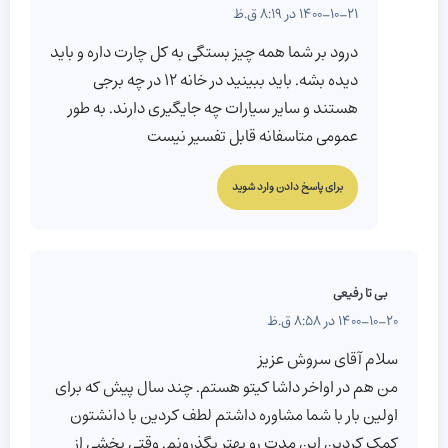
1400-10-21 در 8:19 ق.ظ
درود بر شما همه چیز بستگی به کل چارت داره و باید
دیده بشه. باید ببینید در خانه ۱۲ در چه برجی
هستند و سایر سیارات چه جایگیری دارند. به طور
عمومی متاسفانه قابل تفسیر نیست
برای پاسخ دادن وارد شوید
بی تا رفیعی
1400-10-20 در 8:58 ق.ظ
سلام آقای سروش عزیز
من هم در اواخر داشا کیتو هستم. چند سال پیش که برای
اولین بار با شما مشاوره داشتم لطف کردین با دانشتون
کمک کردین این مدت رو بهتر بگذرونم. وقتی بخشی از