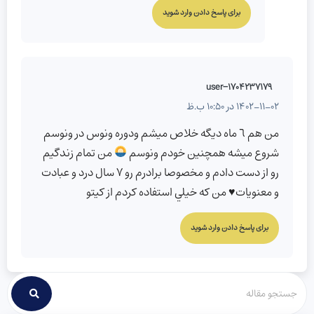
برای پاسخ دادن وارد شوید
user-1704237179
1402-11-02 در 10:50 ب.ظ
من هم ٦ ماه ديگه خلاص ميشم ودوره ونوس در ونوسم
شروع ميشه همچنين خودم ونوسم
من تمام زندگيم
رو از دست دادم و مخصوصا برادرم رو ٧ سال درد و عبادت
و معنويات
♥️
من كه خيلي استفاده كردم از كيتو
برای پاسخ دادن وارد شوید