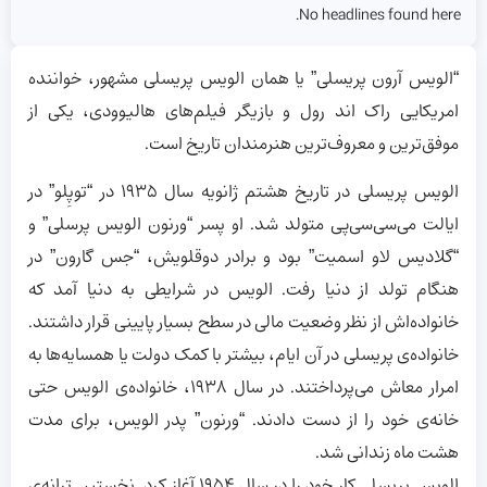
No headlines found here.
“الویس آرون پریسلی” یا همان الویس پریسلی مشهور، خواننده
امریکایی راک اند رول و بازیگر فیلم‌های هالیوودی، یکی از
موفق‌ترین و معروف‌ترین هنرمندان تاریخ است.
الویس پریسلی در تاریخ هشتم ژانویه سال 1935 در “توپِلو” در
ایالت می‌سی‌سی‌پی متولد شد. او پسر “ورنون الویس پرسلی” و
“گلادیس لاو اسمیت” بود و برادر دوقلویش، “جس گارون” در
هنگام تولد از دنیا رفت. الویس در شرایطی به دنیا آمد که
خانواده‌اش از نظر وضعیت مالی در سطح بسیار پایینی قرار داشتند.
خانواده‌ی پریسلی در آن ایام، بیشتر با کمک دولت یا همسایه‌ها به
امرار معاش می‌پرداختند. در سال 1938، خانواده‌ی الویس حتی
خانه‌ی خود را از دست دادند. “ورنون” پدر الویس، برای مدت
هشت ماه زندانی شد.
الویس پریسلی کار خود را در سال 1954 آغاز کرد. نخستین ترانه‌ی