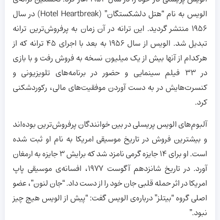
الویس به نام “هتل دلشکستگان” (Hotel Heartbreak) در سال
1956 منتشر گردید. این ترانه در آن زمان به پرفروش‌ترین ترانه
تبدیل شد. الویس از سال ۱۹۵۶ به بعد با اجرای ۴۵ ترانه که از
هرکدام از آنها بیش از یک میلیون نسخه به فروش رفت و با بازی
در ۳۳ فیلم سینمایی و حضور در برنامه‌های تلویزیونی و
کنسرت‌هایش در به دست آوردن موفقیت‌های مالی، رکوردشکنی
کرد.
آلبوم‌های الویس پریسلی در بین خوانندگان پرفروش‌ترین بوده‌اند
و بیشترین فروش در تاریخ موسیقی امریکا به نام او ثبت شده
است. او برای 14 جایزه گرمی نامزد شد که برایش 3 جایزه به ارمغان
آورد. در تاریخ شانزدهم آگوست 1977، افسانه‌ی موسیقی پاپ
امریکا در اثر حمله‌ قلبی جان خود را از دست داد. “جان لنون”، عضو
اصلی گروه “بیتلز” درباره‌ی الویس گفت: “پیش از الویس هیچ چیز
نبود.”