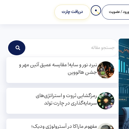
دریافت چارت
رود / عضویت
نبرد نور و سایه! مقایسه عمیق آئین مهر و
جشن هالووین
رمزگشایی ثروت و استراتژی‌های
سرمایه‌گذاری در چارت تولد
مفهوم ماراکا در آسترولوژی ودیک؛