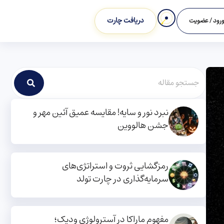
دریافت چارت
رود / عضویت
نبرد نور و سایه! مقایسه عمیق آئین مهر و
جشن هالووین
رمزگشایی ثروت و استراتژی‌های
سرمایه‌گذاری در چارت تولد
مفهوم ماراکا در آسترولوژی ودیک؛