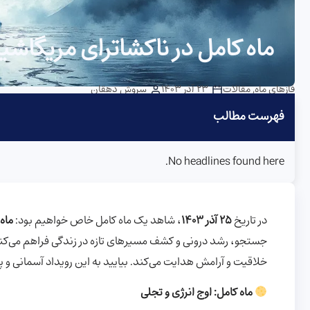
ماه کامل در ناکشاترای مریگاشیرا: 25 آذر 3
فازهای ماه
,
مقالات
23 آذر 1403
سروش دهقان
فهرست مطالب
No headlines found here.
در تاریخ
۲۵ آذر ۱۴۰۳
، شاهد یک ماه کامل خاص خواهیم بود:
ماه 
جستجو، رشد درونی و کشف مسیرهای تازه در زندگی فراهم می‌کند
خلاقیت و آرامش هدایت می‌کند. بیایید به این رویداد آسمانی و پنج
ماه کامل: اوج انرژی و تجلی