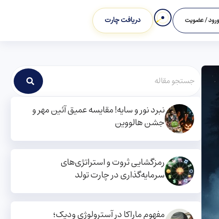
دریافت چارت
رود / عضویت
نبرد نور و سایه! مقایسه عمیق آئین مهر و
جشن هالووین
رمزگشایی ثروت و استراتژی‌های
سرمایه‌گذاری در چارت تولد
مفهوم ماراکا در آسترولوژی ودیک؛