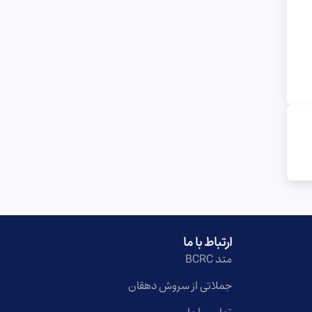
ارتباط با ما
متد BCRC
جملاتی از سروش دهقان